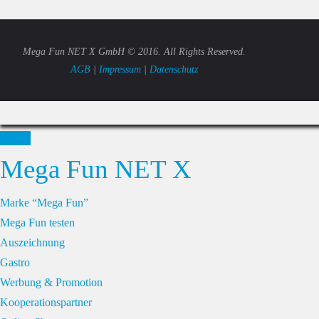
Mega Fun NET X GmbH © 2016. All Rights Reserved.
AGB
|
Impressum
|
Datenschutz
Mega Fun NET X
Marke “Mega Fun”
Mega Fun testen
Auszeichnung
Gastro
Werbung & Promotion
Kooperationspartner